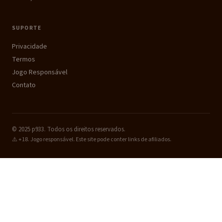
SUPORTE
Privacidade
Termos
Jogo Responsável
Contato
© 2025 p933. Todos os direitos reservados.
⚠️ +18. Jogo responsável. Este site pode conter links de afiliados.