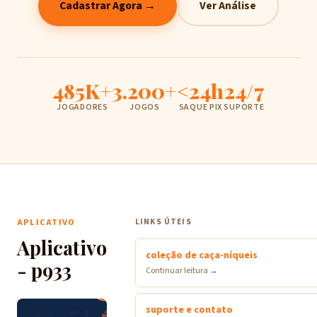
Cadastrar Agora →
Ver Análise
485K+
3.200+
<24h
24/7
JOGADORES
JOGOS
SAQUE PIX
SUPORTE
APLICATIVO
LINKS ÚTEIS
Aplicativo
coleção de caça-níqueis
- p933
Continuar leitura →
suporte e contato