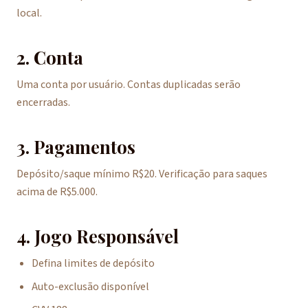
local.
2. Conta
Uma conta por usuário. Contas duplicadas serão
encerradas.
3. Pagamentos
Depósito/saque mínimo R$20. Verificação para saques
acima de R$5.000.
4. Jogo Responsável
Defina limites de depósito
Auto-exclusão disponível