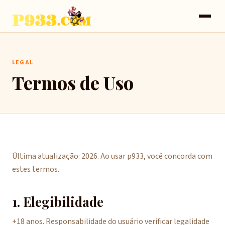
LEGAL
Termos de Uso
Última atualização: 2026. Ao usar p933, você concorda com
estes termos.
1. Elegibilidade
+18 anos. Responsabilidade do usuário verificar legalidade