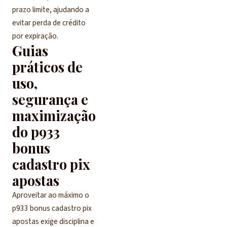
prazo limite, ajudando a
evitar perda de crédito
por expiração.
Guias
práticos de
uso,
segurança e
maximização
do p933
bonus
cadastro pix
apostas
Aproveitar ao máximo o
p933 bonus cadastro pix
apostas exige disciplina e