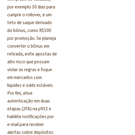
por exemplo 30 dias para
cumprir o rollover, e um
teto de saque derivado
do bônus, como R$300
por promoção. Se planeja
converter o bônus em
retirada, evite apostas de
alto risco que possam
violar as regras e foque
em mercados com
liquidez e odds estáveis.
Por fim, ative
autenticação em duas
etapas (2FA) na p933 e
habilite notificações por
e-mail para receber
alertas sobre depósitos