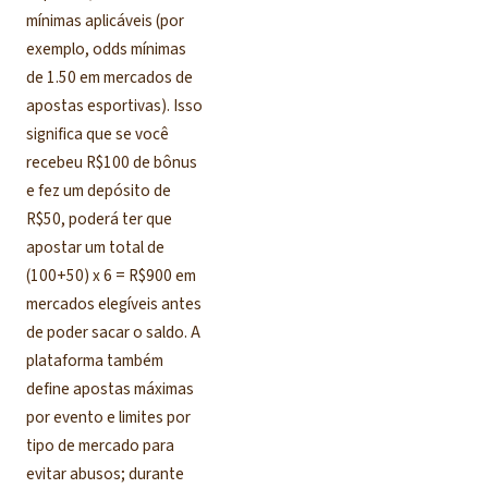
mínimas aplicáveis (por
exemplo, odds mínimas
de 1.50 em mercados de
apostas esportivas). Isso
significa que se você
recebeu R$100 de bônus
e fez um depósito de
R$50, poderá ter que
apostar um total de
(100+50) x 6 = R$900 em
mercados elegíveis antes
de poder sacar o saldo. A
plataforma também
define apostas máximas
por evento e limites por
tipo de mercado para
evitar abusos; durante