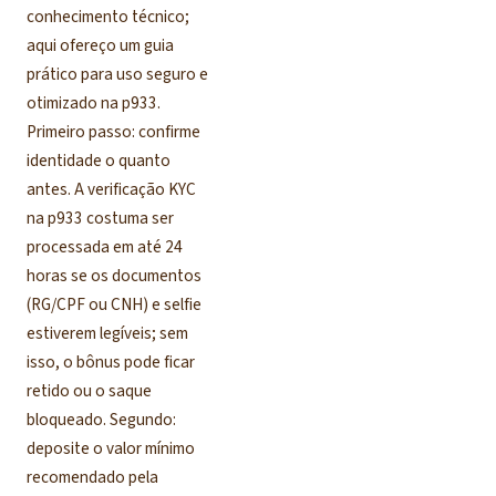
conhecimento técnico;
aqui ofereço um guia
prático para uso seguro e
otimizado na p933.
Primeiro passo: confirme
identidade o quanto
antes. A verificação KYC
na p933 costuma ser
processada em até 24
horas se os documentos
(RG/CPF ou CNH) e selfie
estiverem legíveis; sem
isso, o bônus pode ficar
retido ou o saque
bloqueado. Segundo:
deposite o valor mínimo
recomendado pela