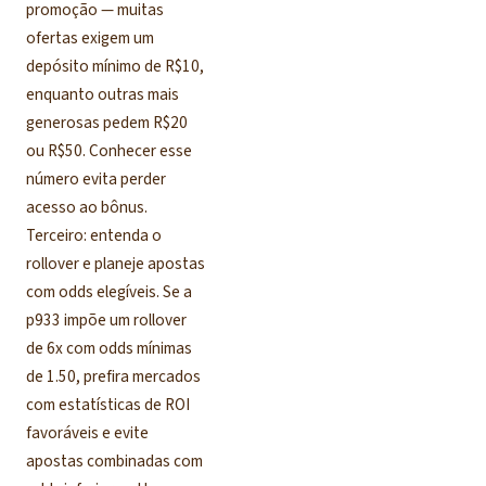
promoção — muitas
ofertas exigem um
depósito mínimo de R$10,
enquanto outras mais
generosas pedem R$20
ou R$50. Conhecer esse
número evita perder
acesso ao bônus.
Terceiro: entenda o
rollover e planeje apostas
com odds elegíveis. Se a
p933 impõe um rollover
de 6x com odds mínimas
de 1.50, prefira mercados
com estatísticas de ROI
favoráveis e evite
apostas combinadas com