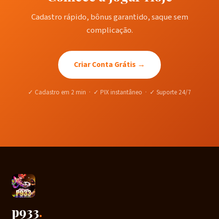
Cadastro rápido, bônus garantido, saque sem
complicação.
Criar Conta Grátis →
✓ Cadastro em 2 min · ✓ PIX instantâneo · ✓ Suporte 24/7
p933
.