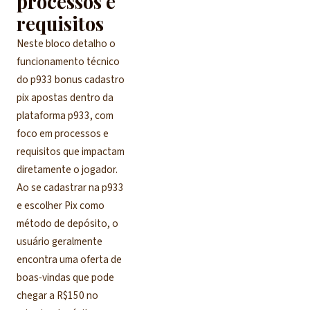
processos e
requisitos
Neste bloco detalho o
funcionamento técnico
do p933 bonus cadastro
pix apostas dentro da
plataforma p933, com
foco em processos e
requisitos que impactam
diretamente o jogador.
Ao se cadastrar na p933
e escolher Pix como
método de depósito, o
usuário geralmente
encontra uma oferta de
boas-vindas que pode
chegar a R$150 no