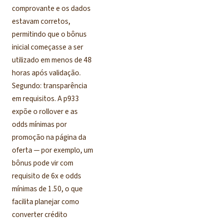
comprovante e os dados
estavam corretos,
permitindo que o bônus
inicial começasse a ser
utilizado em menos de 48
horas após validação.
Segundo: transparência
em requisitos. A p933
expõe o rollover e as
odds mínimas por
promoção na página da
oferta — por exemplo, um
bônus pode vir com
requisito de 6x e odds
mínimas de 1.50, o que
facilita planejar como
converter crédito