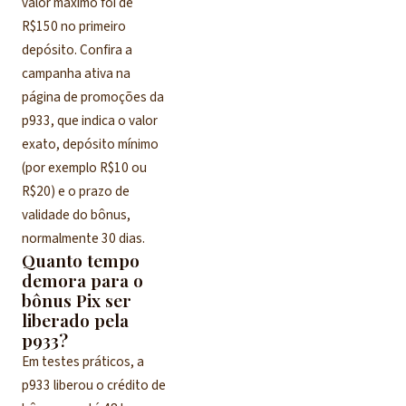
valor máximo foi de
R$150 no primeiro
depósito. Confira a
campanha ativa na
página de promoções da
p933, que indica o valor
exato, depósito mínimo
(por exemplo R$10 ou
R$20) e o prazo de
validade do bônus,
normalmente 30 dias.
Quanto tempo
demora para o
bônus Pix ser
liberado pela
p933?
Em testes práticos, a
p933 liberou o crédito de