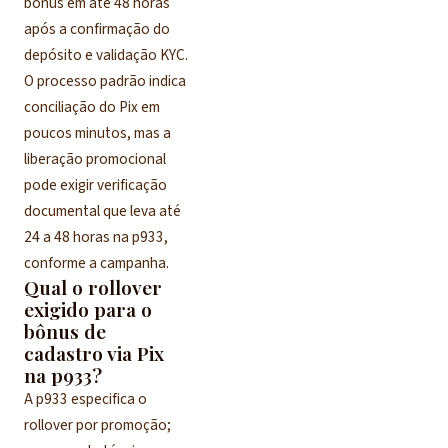
bônus em até 48 horas
após a confirmação do
depósito e validação KYC.
O processo padrão indica
conciliação do Pix em
poucos minutos, mas a
liberação promocional
pode exigir verificação
documental que leva até
24 a 48 horas na p933,
conforme a campanha.
Qual o rollover
exigido para o
bônus de
cadastro via Pix
na p933?
A p933 especifica o
rollover por promoção;