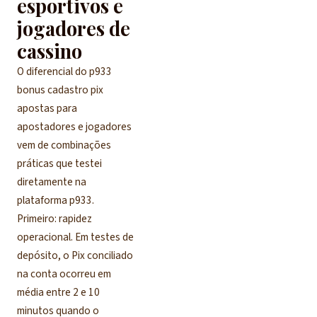
esportivos e
jogadores de
cassino
O diferencial do p933
bonus cadastro pix
apostas para
apostadores e jogadores
vem de combinações
práticas que testei
diretamente na
plataforma p933.
Primeiro: rapidez
operacional. Em testes de
depósito, o Pix conciliado
na conta ocorreu em
média entre 2 e 10
minutos quando o